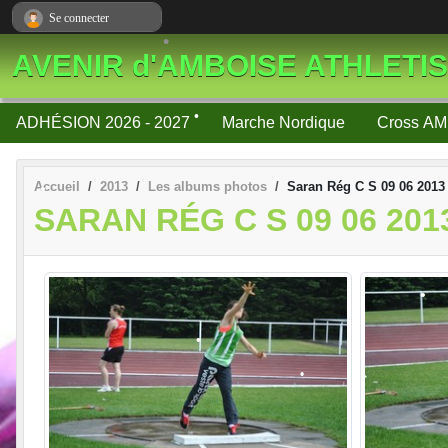
Panneau de gestion des cookies
Se connecter
•
•
AVENIR d'AMBOISE ATHLETI
•
ADHÉSION 2026 - 2027
Marche Nordique
Cross AM
•
Accueil
2013
Les albums photos
Saran Rég C S 09 06 2013
SARAN RÉG C S 09 06 201
•
•
•
•
•
•