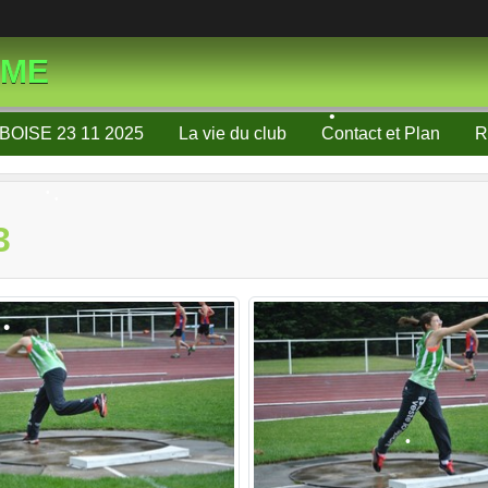
•
•
SME
•
•
BOISE 23 11 2025
La vie du club
Contact et Plan
R
•
3
•
•
•
•
•
•
•