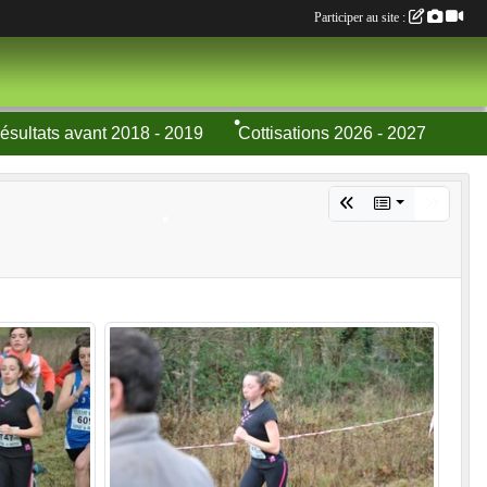
•
Participer au site :
•
•
•
ésultats avant 2018 - 2019
Cottisations 2026 - 2027
•
•
•
•
•