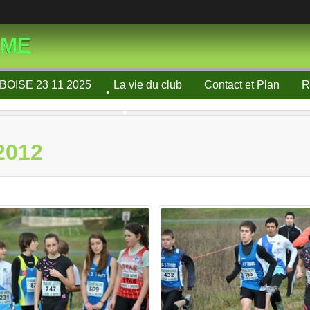
•
SME
•
•
•
•
BOISE 23 11 2025
La vie du club
Contact et Plan
R
•
2012
•
•