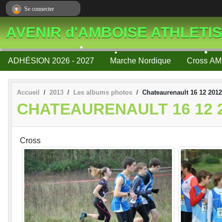
Panneau de gestion des cookies
Se connecter
•
AVENIR d'AMBOISE ATHLETI
ADHÉSION 2026 - 2027
Marche Nordique
Cross AM
Accueil
2013
Les albums photos
Chateaurenault 16 12 2012
CHATEAURENAULT 16 12 
Cross
•
•