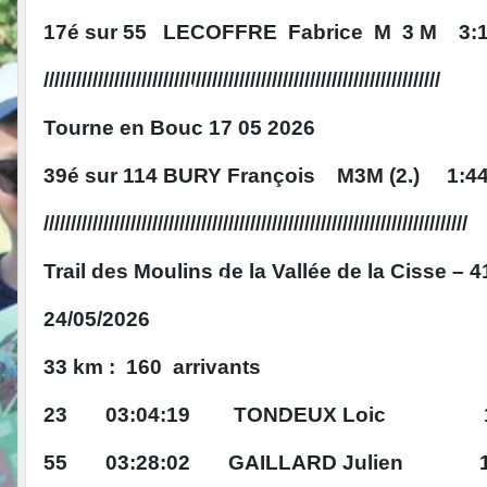
•
•
17é sur 55 LECOFFRE Fabrice M 3 M 3:1
•
•
/////////////////////////////////////////////////////////////////////////
Tourne en Bouc 17 05 2026
•
•
39é sur 114 BURY François M3M (2.) 1:4
•
•
//////////////////////////////////////////////////////////////////////////////
•
Trail des Moulins de la Vallée de la Cisse – 41
24/05/2026
33 km : 160 arrivants
23 03:04:19 TONDEUX Loic 1
•
•
55 03:28:02 GAILLARD Julien 