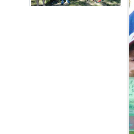
•
•
•
•
•
•
•
•
•
•