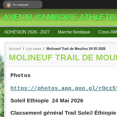
Panneau de gestion des cookies
Se connecter
AVENIR d'AMBOISE ATHLETI
ADHÉSION 2026 - 2027
Marche Nordique
Cross AM
Accueil
Les news
Molineuf Trail de Moulins 24 05 2026
MOLINEUF TRAIL DE MOUL
Photos
https://photos.app.goo.gl/rQcz5
Soleil Ethiopie 24 Mai 2026
Classement général Trail Soleil Éthiopi