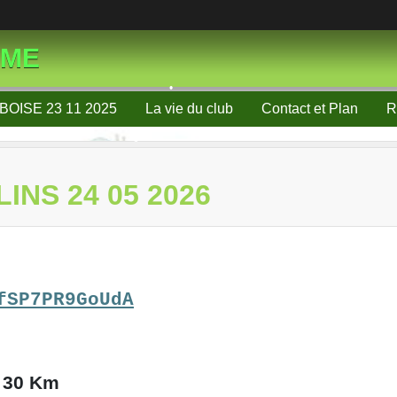
SME
•
BOISE 23 11 2025
La vie du club
Contact et Plan
R
INS 24 05 2026
•
•
fSP7PR9GoUdA
•
e 30 Km