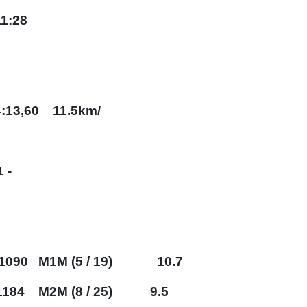
1:28
•
•
4:13,60 11.5km/
•
•
 -
•
090 M1M (5 / 19) 10.7
•
•
1184 M2M (8 / 25) 9.5
•