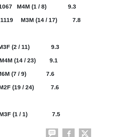
1067 M4M (1 / 8) 9.3
19 M3M (14 / 17) 7.8
M3F (2 / 11) 9.3
•
4M (14 / 23) 9.1
M6M (7 / 9) 7.6
2F (19 / 24) 7.6
•
•
3F (1 / 1) 7.5