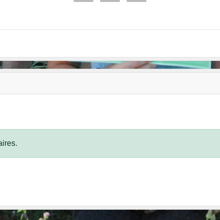
•
ires.