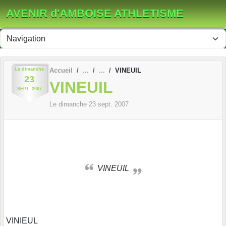
Panneau de gestion des cookies
AVENIR d'AMBOISE ATHLETISME
Le
dimanche
Accueil
VINEUIL
23
VINEUIL
SEPT.
2007
Le
dimanche
23
sept.
2007
VINEUIL
VINIEUL