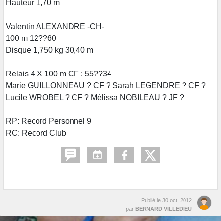
Hauteur 1,70 m
Valentin ALEXANDRE -CH-
100 m 12??60
Disque 1,750 kg 30,40 m
Relais 4 X 100 m CF : 55??34
Marie GUILLONNEAU ? CF ? Sarah LEGENDRE ? CF ?
Lucile WROBEL ? CF ? Mélissa NOBILEAU ? JF ?
RP: Record Personnel 9
RC: Record Club
Publié le
30 oct. 2012
par
BERNARD VILLEDIEU