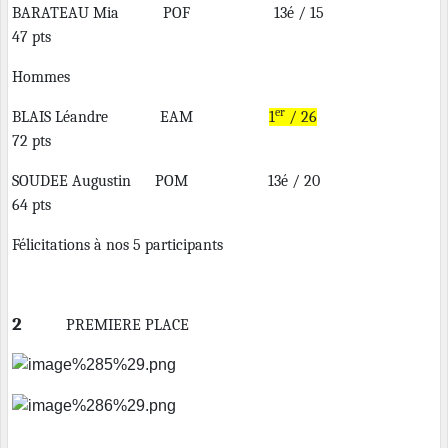
BARATEAU Mia POF 13é / 15
47 pts
Hommes
er
BLAIS Léandre EAM
1
/ 26
72 pts
SOUDEE Augustin POM 13é / 20
64 pts
Félicitations à nos 5 participants
2
PREMIERE PLACE