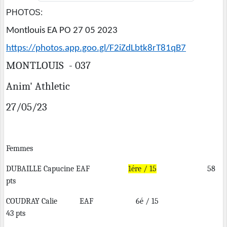
PHOTOS:
Montlouis EA PO 27 05 2023
https://photos.app.goo.gl/F2iZdLbtk8rT81qB7
MONTLOUIS - 037
Anim' Athletic
27/05/23
Femmes
DUBAILLE Capucine EAF
1ére / 15
58
pts
COUDRAY Calie EAF 6é / 15
43 pts