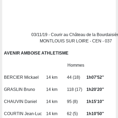
03/11/19 - Courir au Château de la Bourdaisiè
MONTLOUIS SUR LOIRE - CEN - 037
AVENIR AMBOISE ATHLETISME
Hommes
BERCIER Mickael
14 km
44 (18)
1h07'52''
GRASLIN Bruno
14 km
118 (17)
1h20'20''
CHAUVIN Daniel
14 km
95 (8)
1h15'10''
COURTIN Jean-Luc
14 km
62 (5)
1h10'50''