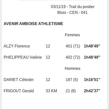
03/11/19 - Trail du postier
Blois - CEN - 041
AVENIR AMBOISE ATHLETISME
Femmes
ALZY Florence
12
401 (71)
1h48'49''
PHELIPPEAU Valérie
12
402 (72)
1h48'49''
Hommes
DARIET Célestin
12
187 (5)
1h16'51''
FRIGOUT Gerald
33 KM
21 (8)
2h42'37''